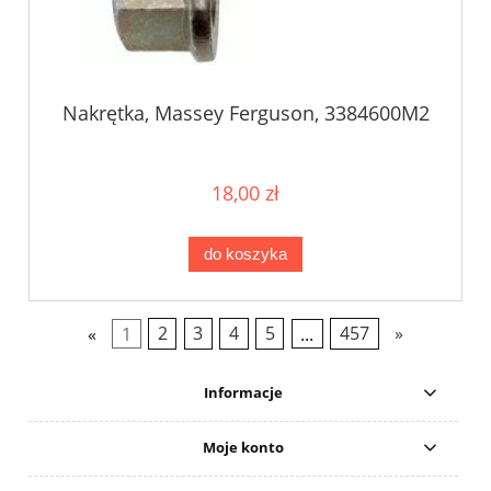
Nakrętka, Massey Ferguson, 3384600M2
18,00 zł
do koszyka
«
1
2
3
4
5
...
457
»
Informacje
Moje konto