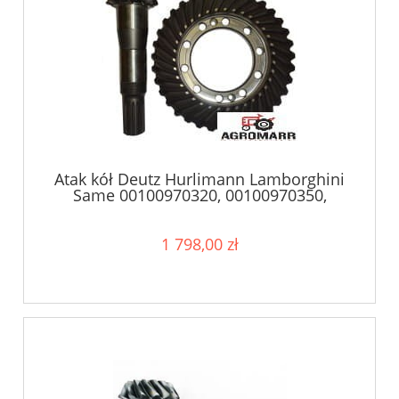
Atak kół Deutz Hurlimann Lamborghini
Same 00100970320, 00100970350,
0.010.0970.3/50 0.010.0970.3/50
001009703/20
1 798,00 zł