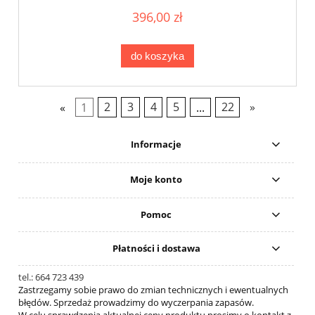
396,00 zł
do koszyka
«
1
2
3
4
5
...
22
»
Informacje
Moje konto
Pomoc
Płatności i dostawa
tel.: 664 723 439
Zastrzegamy sobie prawo do zmian technicznych i ewentualnych
błędów. Sprzedaż prowadzimy do wyczerpania zapasów.
W celu sprawdzenia aktualnej ceny produktu prosimy o kontakt z