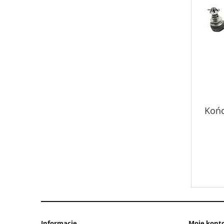
Końc
Informacje
Moje kont