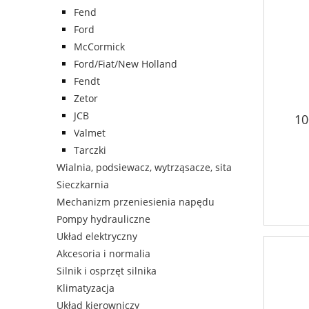
Fend
Ford
McCormick
Ford/Fiat/New Holland
Fendt
Zetor
JCB
10
Valmet
Tarczki
Wialnia, podsiewacz, wytrząsacze, sita
Sieczkarnia
Mechanizm przeniesienia napędu
Pompy hydrauliczne
Układ elektryczny
Akcesoria i normalia
Silnik i osprzęt silnika
Klimatyzacja
Układ kierowniczy