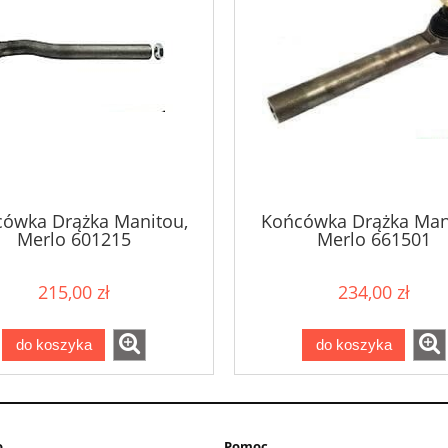
ówka Drążka Manitou,
Końcówka Drążka Man
Merlo 601215
Merlo 661501
215,00 zł
234,00 zł
do koszyka
do koszyka
o
Pomoc