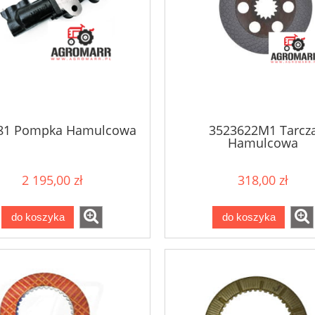
81 Pompka Hamulcowa
3523622M1 Tarcz
Hamulcowa
2 195,00 zł
318,00 zł
do koszyka
do koszyka