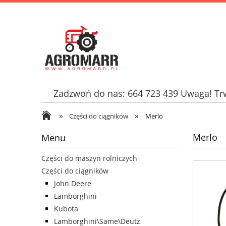
Zadzwoń do nas: 664 723 439 Uwaga! Trw
»
»
Części do ciągników
Merlo
Merlo
Menu
Części do maszyn rolniczych
Części do ciągników
John Deere
Lamborghini
Kubota
Lamborghini\Same\Deutz