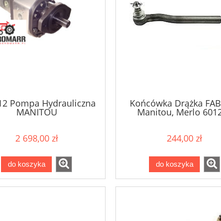
12 Pompa Hydrauliczna
Końcówka Drążka FA
MANITOU
Manitou, Merlo 601
2 698,00 zł
244,00 zł
do koszyka
do koszyka