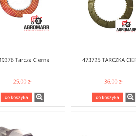
49376 Tarcza Cierna
473725 TARCZKA CIE
25,00 zł
36,00 zł
do koszyka
do koszyka