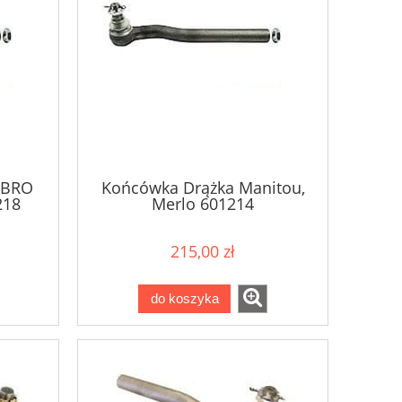
BBRO
Końcówka Drążka Manitou,
218
Merlo 601214
215,00 zł
do koszyka