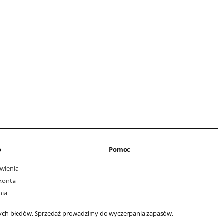
o
Pomoc
wienia
konta
nia
nych błędów. Sprzedaż prowadzimy do wyczerpania zapasów.