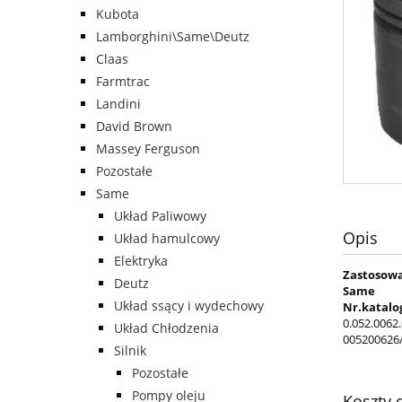
Kubota
Lamborghini\Same\Deutz
Claas
Farmtrac
Landini
David Brown
Massey Ferguson
Pozostałe
Same
Układ Paliwowy
Opis
Układ hamulcowy
Elektryka
Zastosowa
Deutz
Same
Układ ssący i wydechowy
Nr.katalo
0.052.0062
Układ Chłodzenia
005200626
Silnik
Pozostałe
Pompy oleju
Koszty