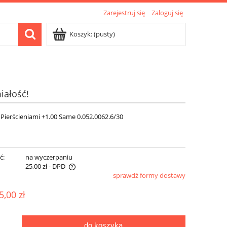
Zarejestruj się
Zaloguj się
Koszyk:
(pusty)
iałość!
 Pierścieniami +1.00 Same 0.052.0062.6/30
ć:
na wyczerpaniu
25,00 zł
- DPD
sprawdź formy dostawy
wentualnych kosztów
5,00 zł
do koszyka
.