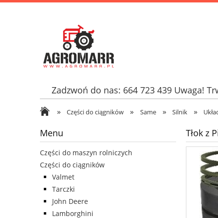
Zadzwoń do nas: 664 723 439 Uwaga! Trw
»
»
»
»
Części do ciągników
Same
Silnik
Ukła
Menu
Tłok z 
Części do maszyn rolniczych
Części do ciągników
Valmet
Tarczki
John Deere
Lamborghini