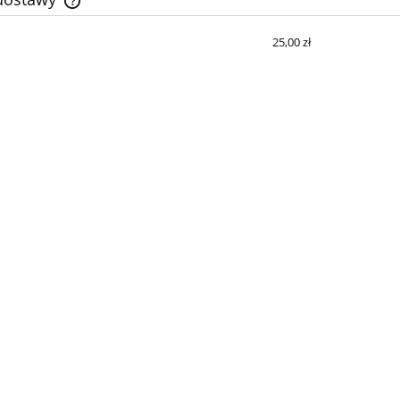
25,00 zł
Cena nie zawiera ewentualnych kosztów
płatności