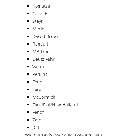
Komatsu
Case IH
Steyr
Merlo
Dawid Brown
Renault
MB Trac
Deutz Fahr
Valtra
Perkins
Fend
Ford
McCormick
Ford/Fiat/New Holland
Fendt
Zetor
JCB
Wialnia, podsiewacz, wytrząsacze, sita