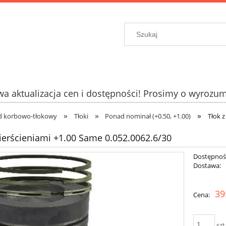
a aktualizacja cen i dostępności! Prosimy o wyrozum
»
»
»
d korbowo-tłokowy
Tłoki
Ponad nominał (+0.50, +1.00)
Tłok z
Pierścieniami +1.00 Same 0.052.0062.6/30
Dostępnoś
Dostawa:
Cena nie zawiera e
39
Cena:
płatności
szt