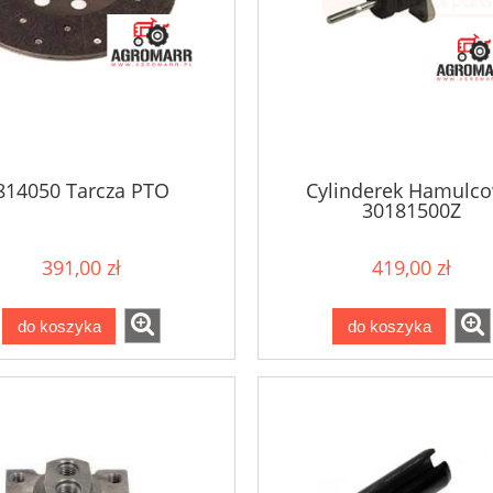
814050 Tarcza PTO
Cylinderek Hamulc
30181500Z
391,00 zł
419,00 zł
do koszyka
do koszyka