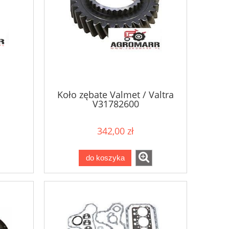
Koło zębate Valmet / Valtra
V31782600
342,00 zł
do koszyka