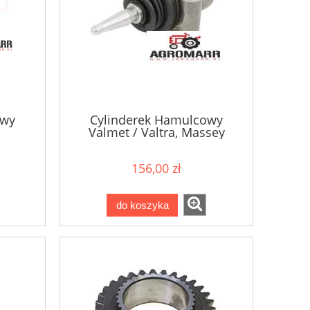
owy
Cylinderek Hamulcowy
Valmet / Valtra, Massey
Ferguson, Case 34362000-z
156,00 zł
do koszyka