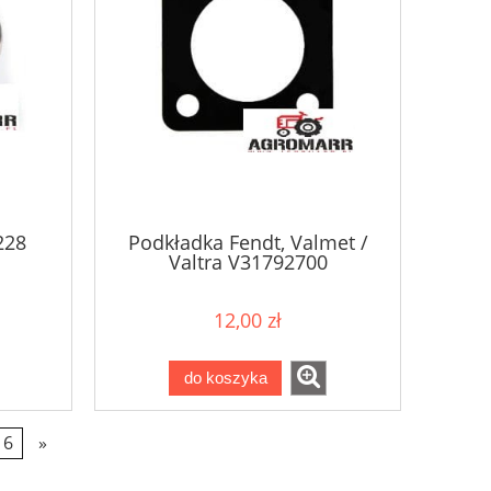
228
Podkładka Fendt, Valmet /
Valtra V31792700
12,00 zł
do koszyka
6
»