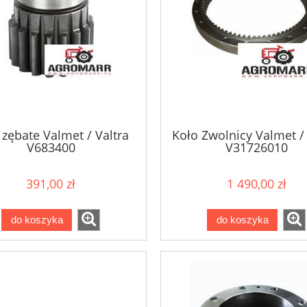
 zębate Valmet / Valtra
Koło Zwolnicy Valmet / 
V683400
V31726010
391,00 zł
1 490,00 zł
do koszyka
do koszyka