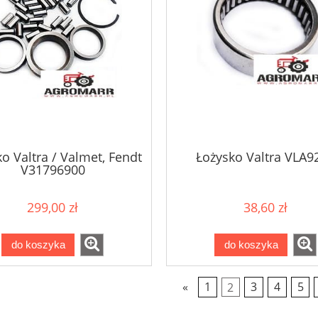
o Valtra / Valmet, Fendt
Łożysko Valtra VLA9
V31796900
299,00 zł
38,60 zł
do koszyka
do koszyka
«
1
2
3
4
5