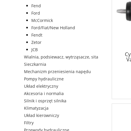
Fend
Ford
McCormick
Ford/Fiat/New Holland
Fendt
Zetor
JCB
Cy
Wialnia, podsiewacz, wytrząsacze, sita
V
Sieczkarnia
Mechanizm przeniesienia napędu
Pompy hydrauliczne
Układ elektryczny
Akcesoria i normalia
Silnik i osprzęt silnika
Klimatyzacja
Układ kierowniczy
Filtry
Przewody hydrauliczne