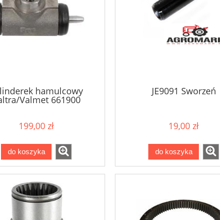
linderek hamulcowy
JE9091 Sworzeń
altra/Valmet 661900
199,00 zł
19,00 zł
do koszyka
do koszyka