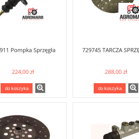
911 Pompka Sprzęgła
729745 TARCZA SPRZ
224,00 zł
288,00 zł
do koszyka
do koszyka