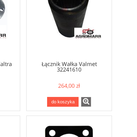
altra
Łącznik Wałka Valmet
32241610
264,00 zł
do koszyka