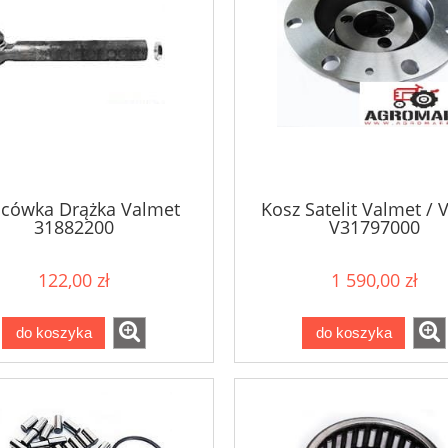
cówka Drążka Valmet
Kosz Satelit Valmet / V
31882200
V31797000
122,00 zł
1 590,00 zł
do koszyka
do koszyka